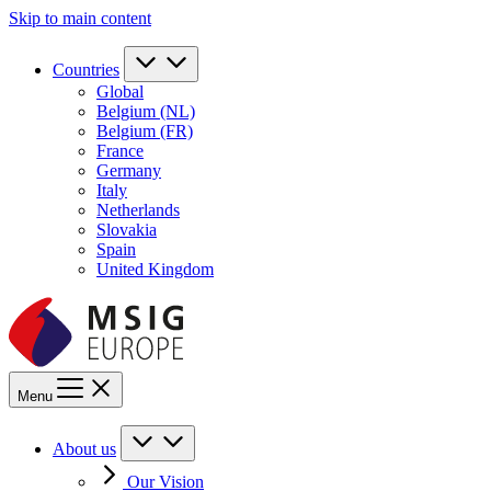
Skip to main content
Countries
Global
Belgium (NL)
Belgium (FR)
France
Germany
Italy
Netherlands
Slovakia
Spain
United Kingdom
Menu
About us
Our Vision