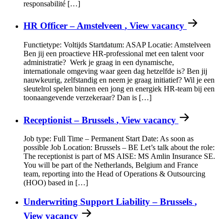
responsabilité […]
HR Officer – Amstelveen
, View vacancy
Functietype: Voltijds Startdatum: ASAP Locatie: Amstelveen
Ben jij een proactieve HR-professional met een talent voor
administratie? Werk je graag in een dynamische,
internationale omgeving waar geen dag hetzelfde is? Ben jij
nauwkeurig, zelfstandig en neem je graag initiatief? Wil je een
sleutelrol spelen binnen een jong en energiek HR-team bij een
toonaangevende verzekeraar? Dan is […]
Receptionist – Brussels
, View vacancy
Job type: Full Time – Permanent Start Date: As soon as
possible Job Location: Brussels – BE Let’s talk about the role:
The receptionist is part of MS AISE: MS Amlin Insurance SE.
You will be part of the Netherlands, Belgium and France
team, reporting into the Head of Operations & Outsourcing
(HOO) based in […]
Underwriting Support Liability – Brussels
,
View vacancy