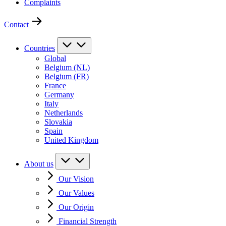
Complaints
Contact
Countries
Global
Belgium (NL)
Belgium (FR)
France
Germany
Italy
Netherlands
Slovakia
Spain
United Kingdom
About us
Our Vision
Our Values
Our Origin
Financial Strength